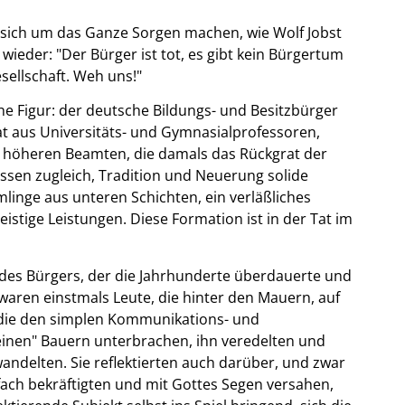
 sich um das Ganze Sorgen machen, wie Wolf Jobst
ieder: "Der Bürger ist tot, es gibt kein Bürgertum
sellschaft. Weh uns!"
he Figur: der deutsche Bildungs- und Besitzbürger
t aus Universitäts- und Gymnasialprofessoren,
 höheren Beamten, die damals das Rückgrat der
ossen zugleich, Tradition und Neuerung solide
linge aus unteren Schichten, ein verläßliches
stige Leistungen. Diese Formation ist in der Tat im
ff des Bürgers, der die Jahrhunderte überdauerte und
waren einstmals Leute, die hinter den Mauern, auf
 die den simplen Kommunikations- und
inen" Bauern unterbrachen, ihn veredelten und
wandelten. Sie reflektierten auch darüber, und zwar
nfach bekräftigten und mit Gottes Segen versahen,