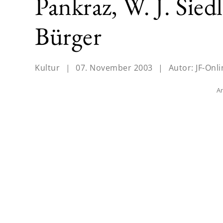
Pankraz, W. J. Sied
Bürger
Kultur
|
07. November 2003
|
Autor:
JF-Onli
An