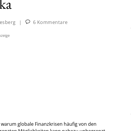
ka
iesberg
|
6 Kommentare
zeige
 warum globale Finanzkrisen häufig von den
grenzten Möglichkeiten kann nahezu unbegrenzt