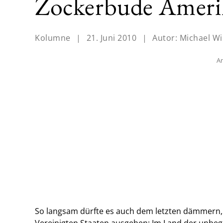
Zockerbude Ameri
Kolumne
|
21. Juni 2010
|
Autor:
Michael W
An
So langsam dürfte es auch dem letzten dämmern,
Vereinigten Staaten ausgehen: Im Land der unbe