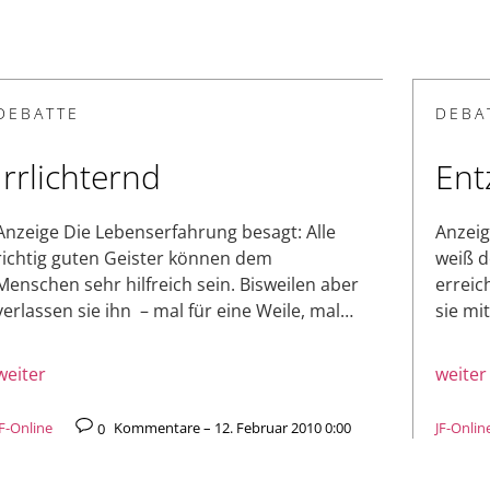
DEBATTE
DEBA
Irrlichternd
Ent
Anzeige Die Lebenserfahrung besagt: Alle
Anzeig
richtig guten Geister können dem
weiß d
Menschen sehr hilfreich sein. Bisweilen aber
erreic
verlassen sie ihn – mal für eine Weile, mal…
sie mi
weiter
weiter
JF-Online
0
Kommentare – 12. Februar 2010 0:00
JF-Onlin