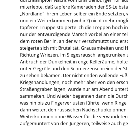
miterlebte, daß tapfere Kameraden der SS-Leibst
„Nordland“ ihrem Leben selber ein Ende setzten, 
und ein Weiterkommen (wohin?) nicht mehr möglic
tapferen Truppe stolperte ich die Treppen hoch in
nur der entwürdigende Marsch vorbei an einer tei
dem roten Berlin, an der wir verschmutzt und ers
steigerte sich mit Brutalität, Grausamkeiten und 
Richtung Wriezen. Im Siegesrausch, angetrunken un
Anbruch der Dunkelheit in enge Kelleräume, holt
unter Gegröle und den Schmerzenschreien der S
zu sehen bekamen. Der nicht enden wollende Fuß
Kriegshandlungen, noch mehr aber von den ersch
Straßengraben lagen, wurde nur am Abend unterb
sammelten. Und wieder begannen dann die Durc
was hin bis zu Fingerverlusten führte, wenn Ringe 
dann weiter, den russischen Nachschubkolonnen
Weiterkommen ohne Wasser für die verwundeten 
aufgemuntert von den Jüngeren, teilweise auch g