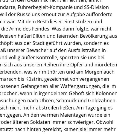
andarte, Führerbegleit-Kompanie und SS-Division
weil der Russe uns erneut zur Aufgabe aufforderte
h war. Mit dem Rest dieser einst stolzen und
 die Arme des Feindes. Was dann folgte, war nicht
lweisen haßerfüllten und feiernden Bevölkerung aus
chöpft aus der Stadt geführt wurden, sondern es
Haß unserer Bewacher auf den Ausfallstraßen in
d völlig außer Kontrolle, sperrten sie uns bei
en sich aus unseren Reihen ihre Opfer und mordeten
terbenden, was wir mithörten und am Morgen auch
marsch bis Küstrin, gezeichnet von vergangenen
ossenen Gefangenen aller Waffengattungen, die im
rochen, wenn in irgendeinem Gehöft sich Kolonnen
hsuchungen nach Uhren, Schmuck und Goldzähnen
sich nicht mehr abstreifen ließen. Am Tage ging es
 entgegen. An den warmen Maientagen wurde ein
oder älteren Soldaten immer schwieriger. Obwohl
estützt nach hinten gereicht, kamen sie immer mehr