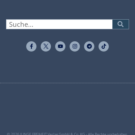
© 2026 JUNGE FREIHEIT Verlag GmbH & Co. KG - Alle Rechte vorbehalten.