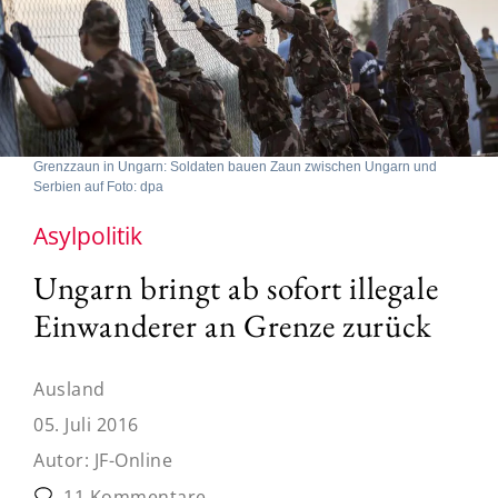
Grenzzaun in Ungarn: Soldaten bauen Zaun zwischen Ungarn und
Serbien auf Foto: dpa
Asylpolitik
Ungarn bringt ab sofort illegale
Einwanderer an Grenze zurück
Ausland
05. Juli 2016
Autor:
JF-Online
11 Kommentare