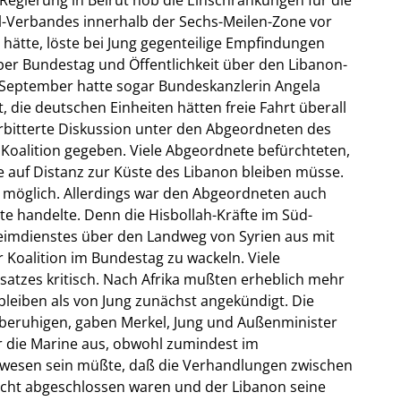
il-Verbandes innerhalb der Sechs-Meilen-Zone vor
 hätte, löste bei Jung gegenteilige Empfindungen
über Bundestag und Öffentlichkeit über den Libanon-
e September hatte sogar Bundeskanzlerin Angela
, die deutschen Einheiten hätten freie Fahrt überall
erbitterte Diskussion unter den Abgeordneten des
Koalition gegeben. Viele Abgeordnete befürchteten,
e auf Distanz zur Küste des Libanon bleiben müsse.
t möglich. Allerdings war den Abgeordneten auch
te handelte. Denn die Hisbollah-Kräfte im Süd-
imdienstes über den Landweg von Syrien aus mit
 Koalition im Bundestag zu wackeln. Viele
tzes kritisch. Nach Afrika mußten erheblich mehr
leiben als von Jung zunächst angekündigt. Die
 beruhigen, gaben Merkel, Jung und Außenminister
ür die Marine aus, obwohl zumindest im
wesen sein müßte, daß die Verhandlungen zwischen
cht abgeschlossen waren und der Libanon seine