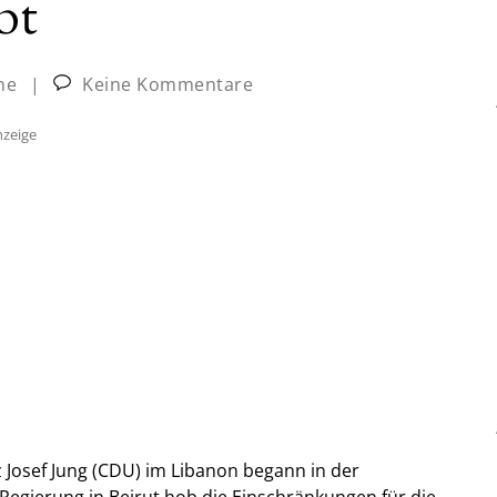
bt
ne
|
Keine Kommentare
zeige
 Josef Jung (CDU) im Libanon begann in der
egierung in Beirut hob die Einschränkungen für die