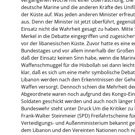
deutsche Marine und die anderen Kräfte des Unif
der Küste auf. Was jeden anderen Minister erfreut
aus. Denn der Minister ist jetzt überführt, gegen
Einsatz nicht die Wahrheit gesagt zu haben. Mitt
Merkel in die Debatte eingegriffen und zugesichert
vor der libanesischen Küste. Zuvor hatte es eine 
Bundestages und vor allem innerhalb der Großen 
daß der Einsatz keinen Sinn habe, wenn die Marin
Waffenschmuggel für die Hisbollah sei dann leich
klar, daß es sich um eine mehr symbolische Debat
Libanon werden nach den Erkenntnissen der Gehe
Waffen versorgt. Dennoch schien die Mehrheit der
Abgeordnete waren noch aufgrund des Kongo-Einsa
Soldaten geschickt werden und auch noch länger b
Bundeswehr steht unter Druck Um die Kritiker zu
Frank-Walter Steinmeier (SPD) Freifahrtscheine f
Verteidigungs- und Außenministerium bekannt ge
dem Libanon und den Vereinten Nationen noch ni