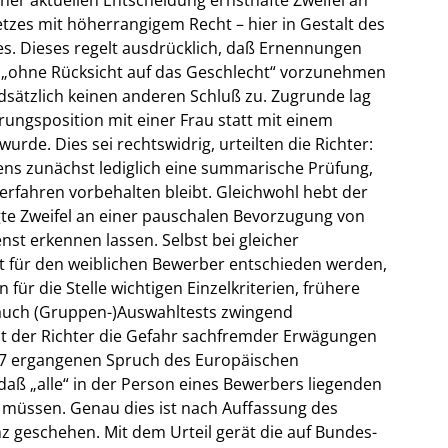
etzes mit höherrangigem Recht – hier in Gestalt des
. Dieses regelt ausdrücklich, daß Ernennungen
g „ohne Rücksicht auf das Geschlecht“ vorzunehmen
ndsätzlich keinen anderen Schluß zu. Zugrunde lag
hrungsposition mit einer Frau statt mit einem
urde. Dies sei rechtswidrig, urteilten die Richter:
rens zunächst lediglich eine summarische Prüfung,
fahren vorbehalten bleibt. Gleichwohl hebt der
te Zweifel an einer pauschalen Bevorzugung von
nst erkennen lassen. Selbst bei gleicher
t für den weiblichen Bewerber entschieden werden,
für die Stelle wichtigen Einzelkriterien, frühere
 auch (Gruppen-)Auswahltests zwingend
t der Richter die Gefahr sachfremder Erwägungen
997 ergangenen Spruch des Europäischen
daß „alle“ in der Person eines Bewerbers liegenden
n müssen. Genau dies ist nach Auffassung des
nz geschehen. Mit dem Urteil gerät die auf Bundes-