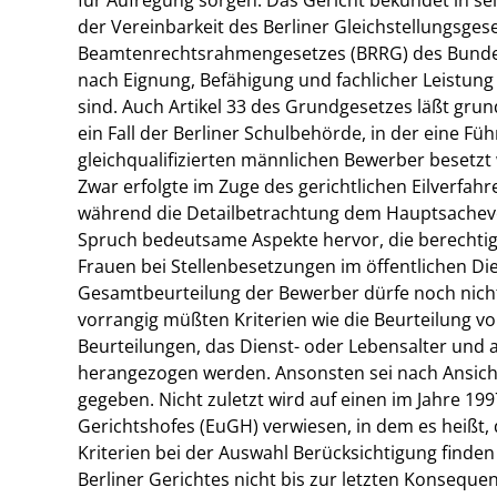
der Vereinbarkeit des Berliner Gleichstellungsges
Beamtenrechtsrahmengesetzes (BRRG) des Bundes
nach Eignung, Befähigung und fachlicher Leistun
sind. Auch Artikel 33 des Grundgesetzes läßt gru
ein Fall der Berliner Schulbehörde, in der eine Fü
gleichqualifizierten männlichen Bewerber besetzt w
Zwar erfolgte im Zuge des gerichtlichen Eilverfah
während die Detailbetrachtung dem Hauptsachever
Spruch bedeutsame Aspekte hervor, die berechtig
Frauen bei Stellenbesetzungen im öffentlichen Die
Gesamtbeurteilung der Bewerber dürfe noch nich
vorrangig müßten Kriterien wie die Beurteilung von 
Beurteilungen, das Dienst- oder Lebensalter und
herangezogen werden. Ansonsten sei nach Ansich
gegeben. Nicht zuletzt wird auf einen im Jahre 1
Gerichtshofes (EuGH) verwiesen, in dem es heißt, 
Kriterien bei der Auswahl Berücksichtigung finde
Berliner Gerichtes nicht bis zur letzten Konseque