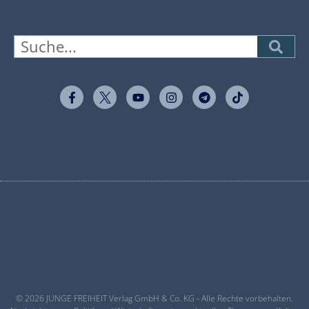
© 2026 JUNGE FREIHEIT Verlag GmbH & Co. KG - Alle Rechte vorbehalten.