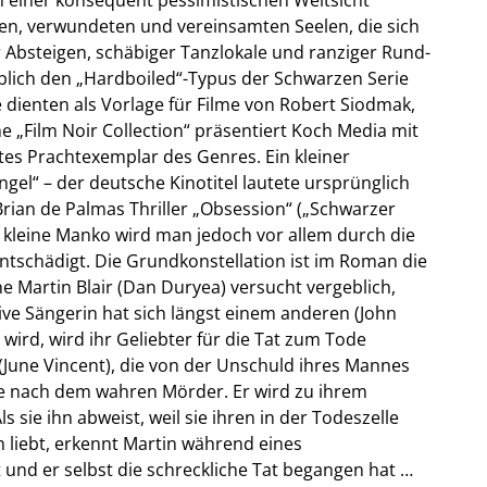
ten, verwundeten und vereinsamten Seelen, die sich
 Absteigen, schäbiger Tanzlokale und ranziger Rund-
lich den „Hardboiled“-Typus der Schwarzen Serie
 dienten als Vorlage für Filme von Robert Siodmak,
he „Film Noir Collection“ präsentiert Koch Media mit
htes Prachtexemplar des Genres. Ein kleiner
gel“ – der deutsche Kinotitel lautete ursprünglich
Brian de Palmas Thriller „Obsession“ („Schwarzer
s kleine Manko wird man jedoch vor allem durch die
schädigt. Die Grundkonstellation ist im Roman die
e Martin Blair (Dan Duryea) versucht vergeblich,
ive Sängerin hat sich längst einem anderen (John
wird, wird ihr Geliebter für die Tat zum Tode
(June Vincent), die von der Unschuld ihres Mannes
che nach dem wahren Mörder. Er wird zu ihrem
s sie ihn abweist, weil sie ihren in der Todeszelle
liebt, erkennt Martin während eines
 und er selbst die schreckliche Tat begangen hat …