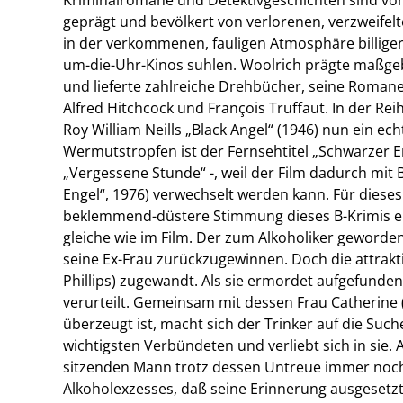
geprägt und bevölkert von verlorenen, verzweifel
in der verkommenen, fauligen Atmosphäre billiger
um-die-Uhr-Kinos suhlen. Woolrich prägte maßgeb
und lieferte zahlreiche Drehbücher, seine Romane
Alfred Hitchcock und François Truffaut. In der Rei
Roy William Neills „Black Angel“ (1946) nun ein ec
Wermutstropfen ist der Fernsehtitel „Schwarzer En
„Vergessene Stunde“ -, weil der Film dadurch mit 
Engel“, 1976) verwechselt werden kann. Für diese
beklemmend-düstere Stimmung dieses B-Krimis ent
gleiche wie im Film. Der zum Alkoholiker geworden
seine Ex-Frau zurückzugewinnen. Doch die attrakt
Phillips) zugewandt. Als sie ermordet aufgefunden 
verurteilt. Gemeinsam mit dessen Frau Catherine 
überzeugt ist, macht sich der Trinker auf die Su
wichtigsten Verbündeten und verliebt sich in sie. Al
sitzenden Mann trotz dessen Untreue immer noch 
Alkoholexzesses, daß seine Erinnerung ausgesetzt