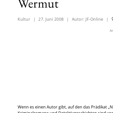
Wermut
Kultur
|
27. Juni 2008
|
Autor:
JF-Online
|
An
Wenn es einen Autor gibt, auf den das Prädikat „N
Kriminalromane und Detektivgeschichten sind von