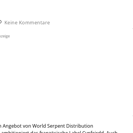
Keine Kommentare
zeige
m Angebot von World Serpent Distribution
r ambitioniert das französische Label Cynfeirdd. Auch