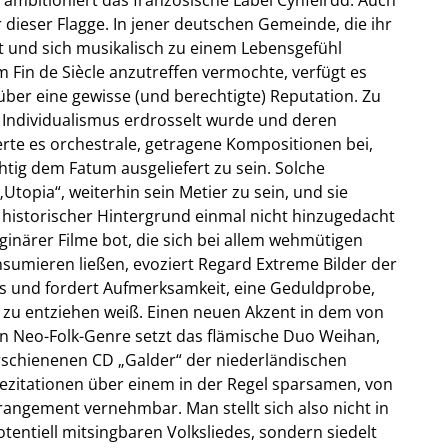
dieser Flagge. In jener deutschen Gemeinde, die ihr
det und sich musikalisch zu einem Lebensgefühl
m Fin de Siècle anzutreffen vermochte, verfügt es
über eine gewisse (und berechtigte) Reputation. Zu
Individualismus erdrosselt wurde und deren
rte es orchestrale, getragene Kompositionen bei,
ig dem Fatum ausgeliefert zu sein. Solche
Utopia“, weiterhin sein Metier zu sein, und sie
 historischer Hintergrund einmal nicht hinzugedacht
inärer Filme bot, die sich bei allem wehmütigen
sumieren ließen, evoziert Regard Extreme Bilder der
s und fordert Aufmerksamkeit, eine Geduldprobe,
 zu entziehen weiß. Einen neuen Akzent in dem von
en Neo-Folk-Genre setzt das flämische Duo Weihan,
erschienenen CD „Galder“ der niederländischen
ezitationen über einem in der Regel sparsamen, von
rangement vernehmbar. Man stellt sich also nicht in
tentiell mitsingbaren Volksliedes, sondern siedelt