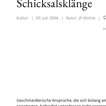
Schicksalsklänge
Kultur
|
09. Juli 2004
|
Autor:
JF-Online
|
An
Geschmäcklerische Ansprüche, die sich bislang a
orientierten, befriedigt unterdessen nicht wenige