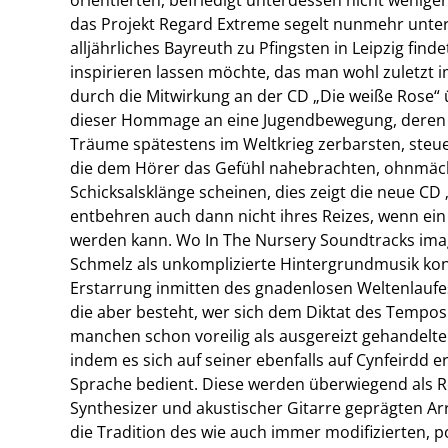
das Projekt Regard Extreme segelt nunmehr unter 
alljährliches Bayreuth zu Pfingsten in Leipzig fin
inspirieren lassen möchte, das man wohl zuletzt i
durch die Mitwirkung an der CD „Die weiße Rose“ 
dieser Hommage an eine Jugendbewegung, deren 
Träume spätestens im Weltkrieg zerbarsten, steue
die dem Hörer das Gefühl nahebrachten, ohnmächt
Schicksalsklänge scheinen, dies zeigt die neue CD „
entbehren auch dann nicht ihres Reizes, wenn ein
werden kann. Wo In The Nursery Soundtracks imag
Schmelz als unkomplizierte Hintergrundmusik kon
Erstarrung inmitten des gnadenlosen Weltenlaufe
die aber besteht, wer sich dem Diktat des Tempos
manchen schon voreilig als ausgereizt gehandelt
indem es sich auf seiner ebenfalls auf Cynfeirdd 
Sprache bedient. Diese werden überwiegend als R
Synthesizer und akustischer Gitarre geprägten Ar
die Tradition des wie auch immer modifizierten, po