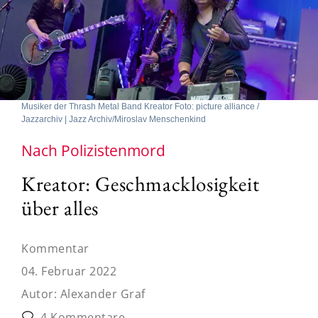
Musiker der Thrash Metal Band Kreator Foto: picture alliance /
Jazzarchiv | Jazz Archiv/Miroslav Menschenkind
Nach Polizistenmord
Kreator: Geschmacklosigkeit
über alles
Kommentar
04. Februar 2022
Autor:
Alexander Graf
4 Kommentare