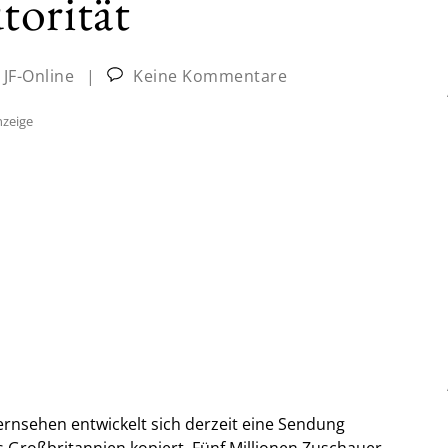
torität
:
JF-Online
|
Keine Kommentare
zeige
ernsehen entwickelt sich derzeit eine Sendung
 Großbritannien kopiert. Fünf Millionen Zuschauer