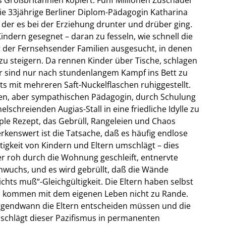
ie 33jährige Berliner Diplom-Pädagogin Katharina
 der es bei der Erziehung drunter und drüber ging.
indern gesegnet – daran zu fesseln, wie schnell die
t der Fernsehsender Familien ausgesucht, in denen
u steigern. Da rennen Kinder über Tische, schlagen
r sind nur nach stundenlangem Kampf ins Bett zu
s mit mehreren Saft-Nuckelflaschen ruhiggestellt.
ngen, aber sympathischen Pädagogin, durch Schulung
lschreienden Augias-Stall in eine friedliche Idylle zu
ple Rezept, das Gebrüll, Rangeleien und Chaos
erkenswert ist die Tatsache, daß es häufig endlose
tigkeit von Kindern und Eltern umschlägt – dies
er roh durch die Wohnung geschleift, entnervte
wuchs, und es wird gebrüllt, daß die Wände
ichts muß“-Gleichgültigkeit. Die Eltern haben selbst
nd kommen mit dem eigenen Leben nicht zu Rande.
gendwann die Eltern entscheiden müssen und die
, schlägt dieser Pazifismus in permanenten