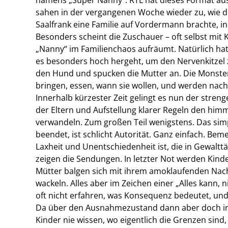
sahen in der vergangenen Woche wieder zu, wie d
Saalfrank eine Familie auf Vordermann brachte, in
Besonders scheint die Zuschauer – oft selbst mit K
„Nanny“ im Familienchaos aufräumt. Natürlich ha
es besonders hoch hergeht, um den Nervenkitzel z
den Hund und spucken die Mutter an. Die Monste
bringen, essen, wann sie wollen, und werden nacht
Innerhalb kürzester Zeit gelingt es nun der stre
der Eltern und Aufstellung klarer Regeln den himme
verwandeln. Zum großen Teil wenigstens. Das sim
beendet, ist schlicht Autorität. Ganz einfach. Bem
Laxheit und Unentschiedenheit ist, die in Gewalttä
zeigen die Sendungen. In letzter Not werden Kind
Mütter balgen sich mit ihrem amoklaufenden Nach
wackeln. Alles aber im Zeichen einer „Alles kann, n
oft nicht erfahren, was Konsequenz bedeutet, u
Da über den Ausnahmezustand dann aber doch ir
Kinder nie wissen, wo eigentlich die Grenzen sind