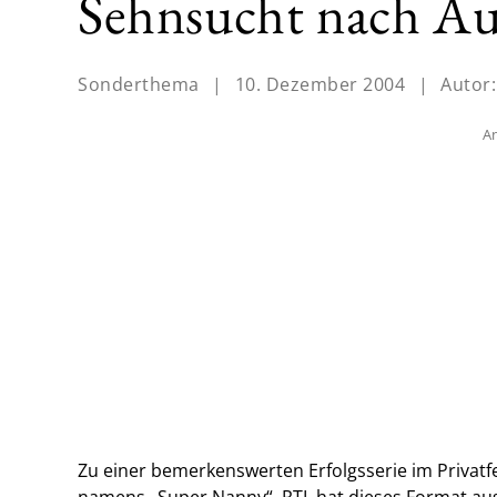
Sehnsucht nach Au
Sonderthema
|
10. Dezember 2004
|
Autor
An
Zu einer bemerkenswerten Erfolgsserie im Privatf
namens „Super Nanny“. RTL hat dieses Format aus