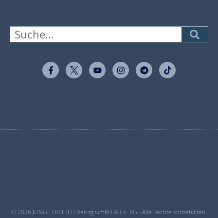
© 2026 JUNGE FREIHEIT Verlag GmbH & Co. KG - Alle Rechte vorbehalten.