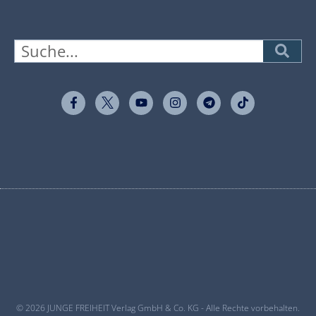
© 2026 JUNGE FREIHEIT Verlag GmbH & Co. KG - Alle Rechte vorbehalten.